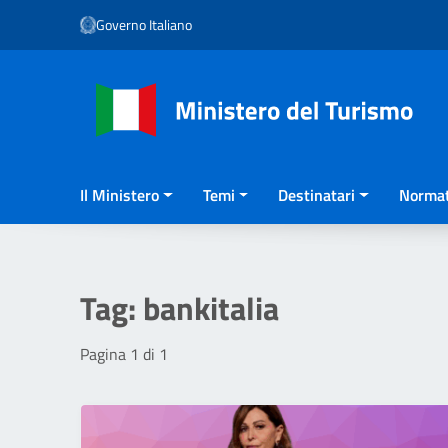
Vai ai contenuti
Governo Italiano
Vai al menu di navigazione
Vai al footer
Il Ministero
Temi
Destinatari
Normat
Tag:
bankitalia
Pagina 1 di 1