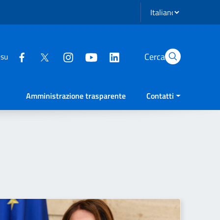
Seleziona lingua
Cerca
 su
Amministrazione trasparente
Contatti