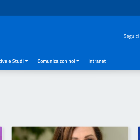
Seguici
ive e Studi
Comunica con noi
Intranet