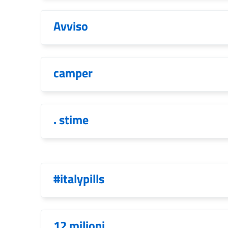
Avviso
camper
. stime
#italypills
12 milioni