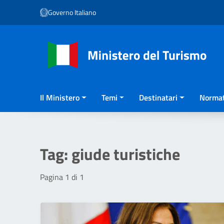
Vai ai contenuti
Governo Italiano
Vai al menu di navigazione
Vai al footer
Il Ministero
Temi
Destinatari
Normat
Tag:
giude turistiche
Pagina 1 di 1