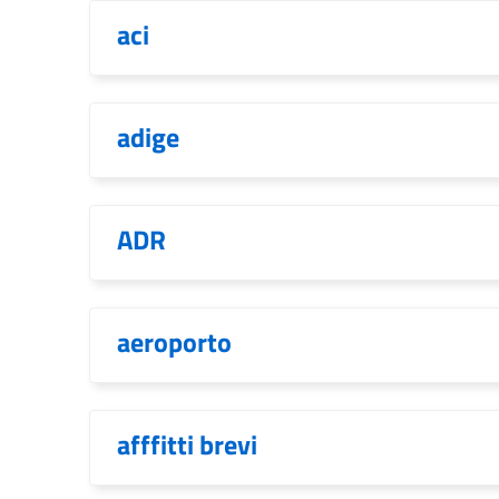
aci
adige
ADR
aeroporto
afffitti brevi