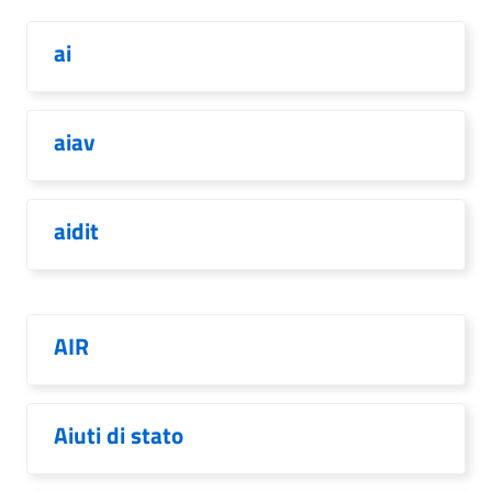
ai
aiav
aidit
AIR
Aiuti di stato