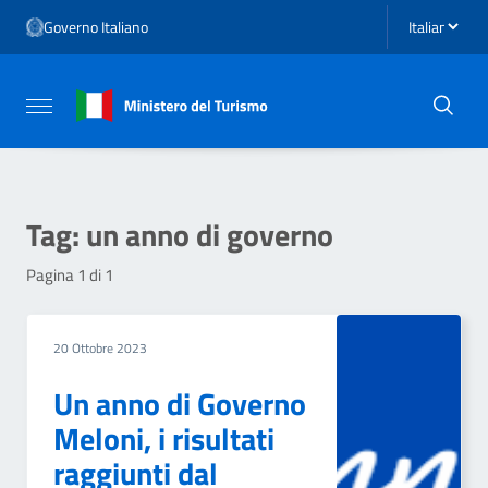
Vai ai contenuti
Seleziona li
Governo Italiano
Vai al menu di navigazione
Vai al footer
Attiva / disattiva la navigazione
Tag:
un anno di governo
Pagina 1 di 1
20 Ottobre 2023
Un anno di Governo
Meloni, i risultati
raggiunti dal