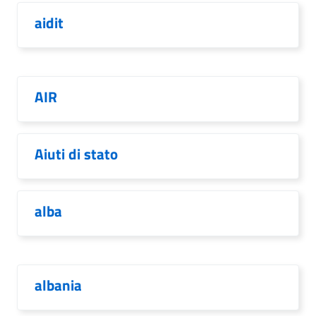
aidit
AIR
Aiuti di stato
alba
albania