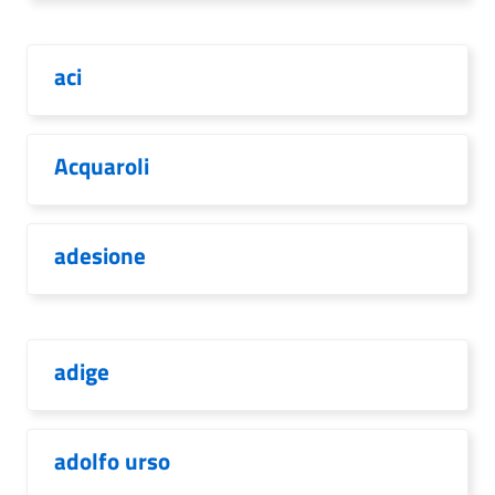
aci
Acquaroli
adesione
adige
adolfo urso