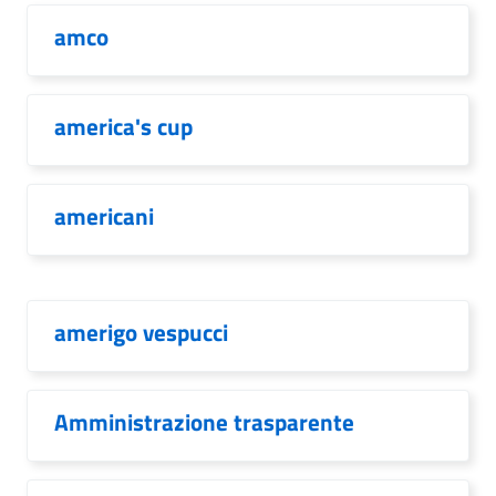
amco
america's cup
americani
amerigo vespucci
Amministrazione trasparente