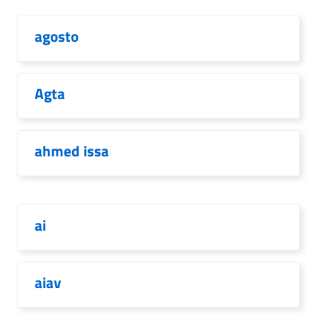
agosto
Agta
ahmed issa
ai
aiav