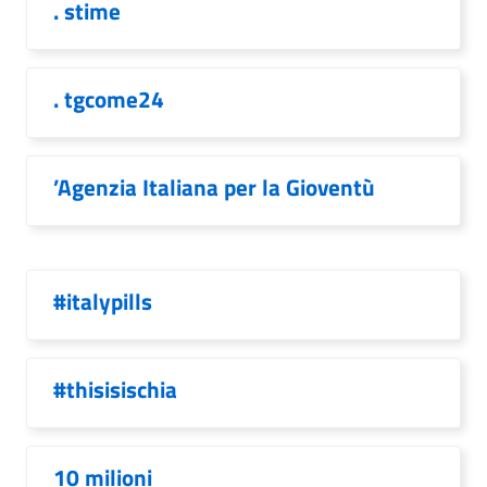
. stime
. tgcome24
’Agenzia Italiana per la Gioventù
#italypills
#thisisischia
10 milioni