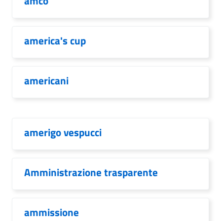
amco
america's cup
americani
amerigo vespucci
Amministrazione trasparente
ammissione