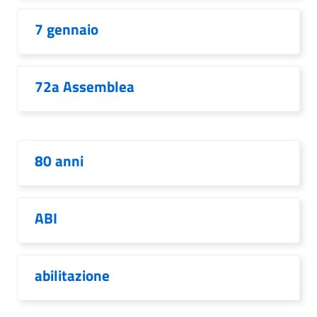
7 gennaio
72a Assemblea
80 anni
ABI
abilitazione