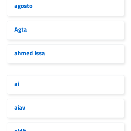
agosto
Agta
ahmed issa
ai
aiav