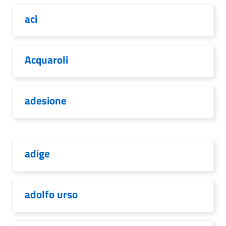
aci
Acquaroli
adesione
adige
adolfo urso