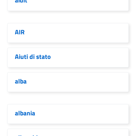
aidit
AIR
Aiuti di stato
alba
albania