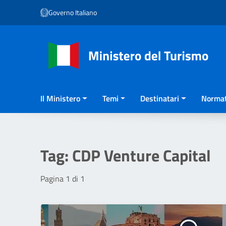
Vai ai contenuti
Governo Italiano
Vai al menu di navigazione
Vai al footer
Il Ministero
Temi
Destinatari
Normat
Tag:
CDP Venture Capital
Pagina 1 di 1