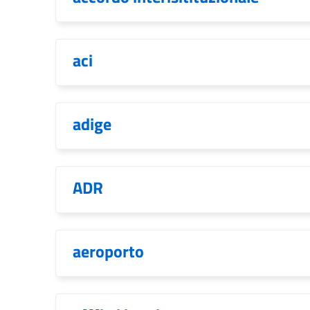
aci
adige
ADR
aeroporto