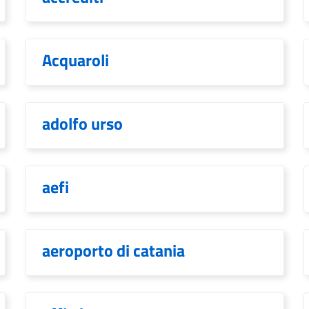
Acquaroli
adolfo urso
aefi
aeroporto di catania