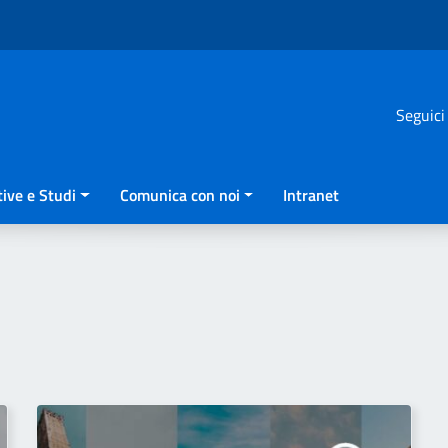
Seguici
ive e Studi
Comunica con noi
Intranet