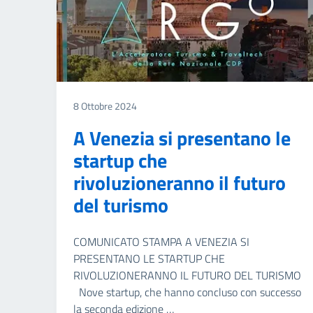
8 Ottobre 2024
A Venezia si presentano le
startup che
rivoluzioneranno il futuro
del turismo
COMUNICATO STAMPA A VENEZIA SI
PRESENTANO LE STARTUP CHE
RIVOLUZIONERANNO IL FUTURO DEL TURISMO
Nove startup, che hanno concluso con successo
la seconda edizione …