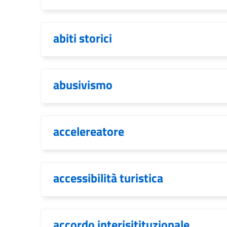
abiti storici
abusivismo
accelereatore
accessibilità turistica
accordo interisitituzionale