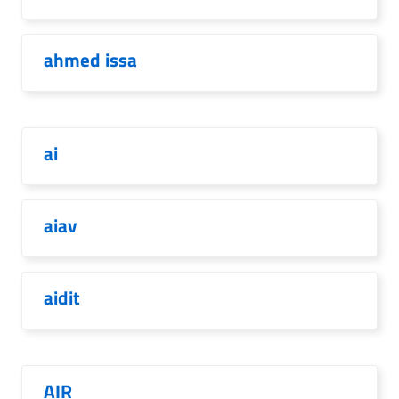
ahmed issa
ai
aiav
aidit
AIR