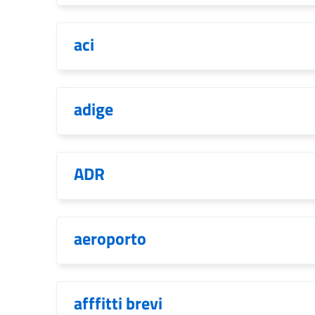
aci
adige
ADR
aeroporto
afffitti brevi