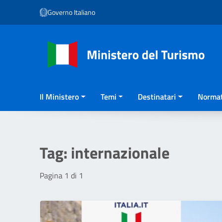
Vai ai contenuti
Governo Italiano
Vai al menu di navigazione
Vai al footer
Il Ministero
Temi
Destinatari
Normat
Tag:
internazionale
Pagina 1 di 1