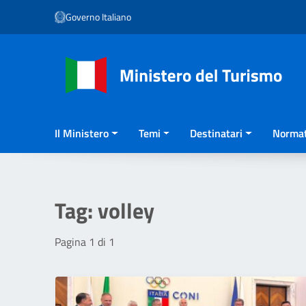
Vai ai contenuti
Governo Italiano
Vai al menu di navigazione
Vai al footer
Il Ministero
Temi
Destinatari
Normat
Tag:
volley
Pagina 1 di 1