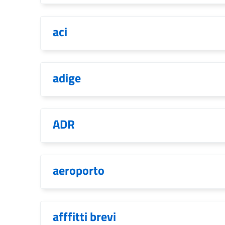
aci
adige
ADR
aeroporto
afffitti brevi