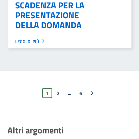
SCADENZA PER LA
PRESENTAZIONE
DELLA DOMANDA
LEGGI DI PIÙ
1
2
…
Pagina successiva
6
Altri argomenti