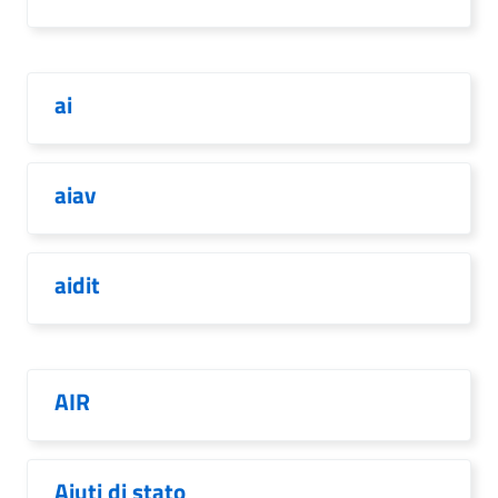
ai
aiav
aidit
AIR
Aiuti di stato