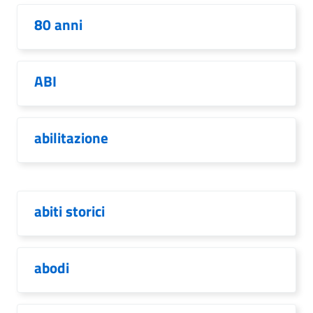
80 anni
ABI
abilitazione
abiti storici
abodi