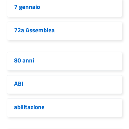
7 gennaio
72a Assemblea
80 anni
ABI
abilitazione