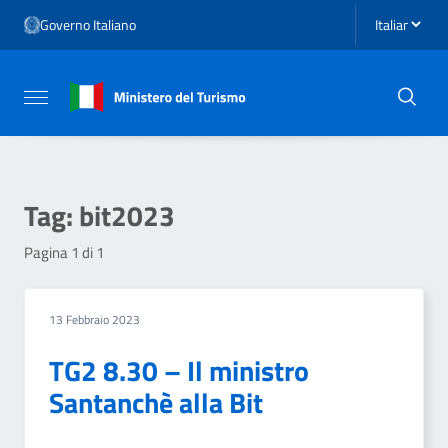
Vai ai contenuti
Seleziona li
Governo Italiano
Vai al menu di navigazione
Vai al footer
Attiva / disattiva la navigazione
Tag:
bit2023
Pagina 1 di 1
13 Febbraio 2023
TG2 8.30 – Il ministro
Santanchè alla Bit