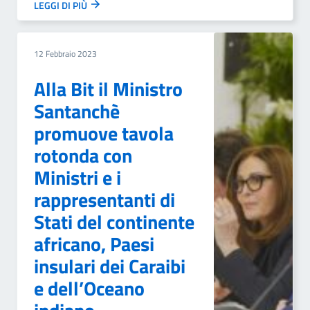
LEGGI DI PIÙ
12 Febbraio 2023
Alla Bit il Ministro
Santanchè
promuove tavola
rotonda con
Ministri e i
rappresentanti di
Stati del continente
africano, Paesi
insulari dei Caraibi
e dell’Oceano