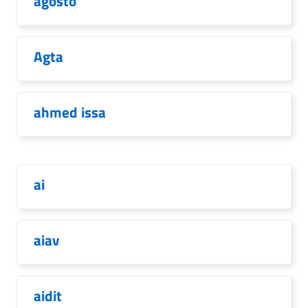
agosto
Agta
ahmed issa
ai
aiav
aidit