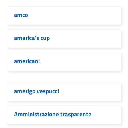
amco
america's cup
americani
amerigo vespucci
Amministrazione trasparente