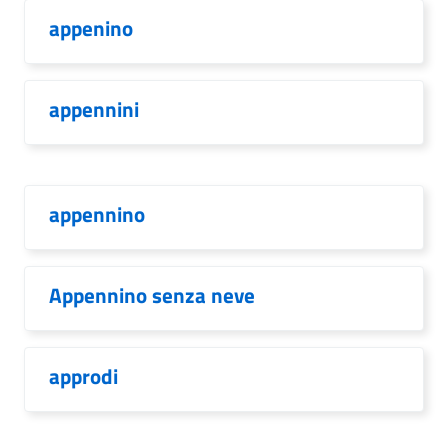
appenino
appennini
appennino
Appennino senza neve
approdi