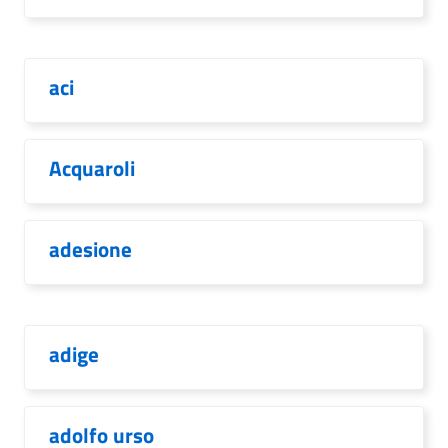
aci
Acquaroli
adesione
adige
adolfo urso