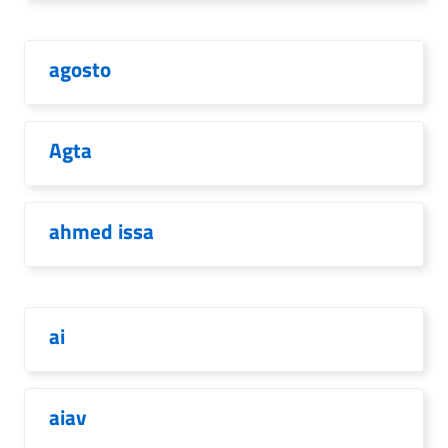
agosto
Agta
ahmed issa
ai
aiav