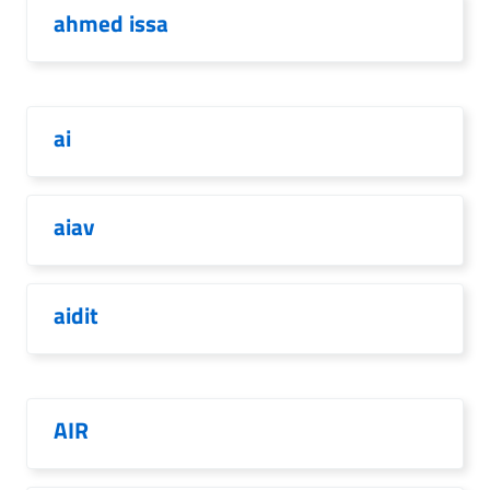
ahmed issa
ai
aiav
aidit
AIR