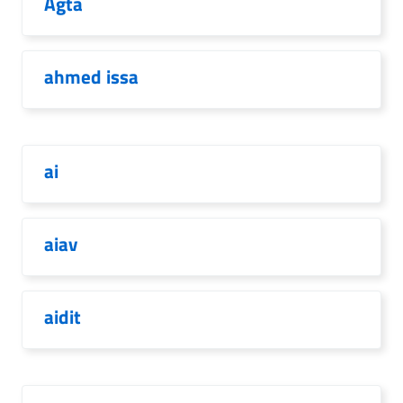
Agta
ahmed issa
ai
aiav
aidit