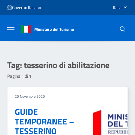
Vai ai contenuti
Seleziona li
Governo Italiano
Vai al menu di navigazione
Vai al footer
Attiva / disattiva la navigazione
Tag:
tesserino di abilitazione
Pagina 1 di 1
25 Novembre 2025
GUIDE
TEMPORANEE –
TESSERINO