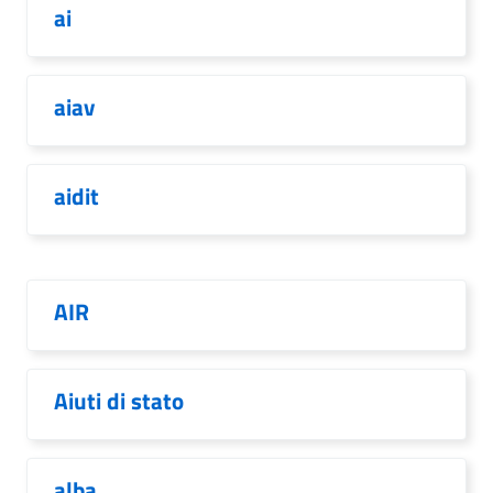
ai
aiav
aidit
AIR
Aiuti di stato
alba