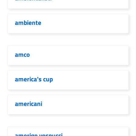
ambiente
amco
america's cup
americani
amerigo vespucci