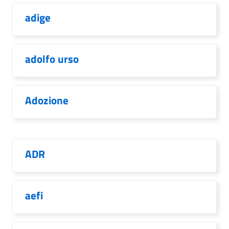
adige
adolfo urso
Adozione
ADR
aefi