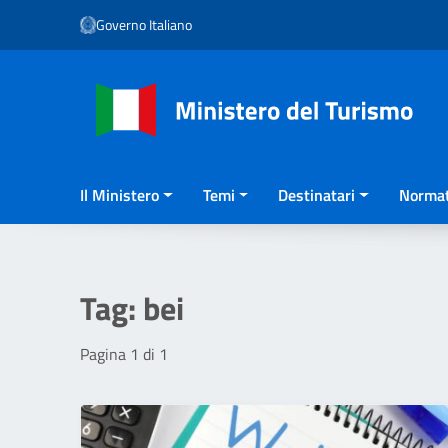
Vai ai contenuti
Governo Italiano
Vai al menu di navigazione
Vai al footer
Il Ministero
Temi
Destinatari
Normat
Tag:
bei
Pagina 1 di 1