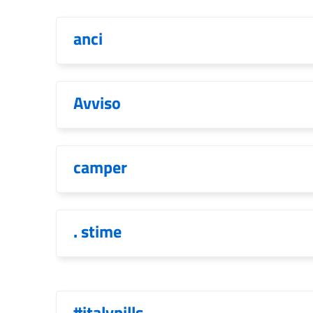
anci
Avviso
camper
. stime
#italypills