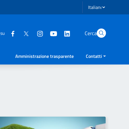
Seleziona lingua
Cerca
 su
Amministrazione trasparente
Contatti