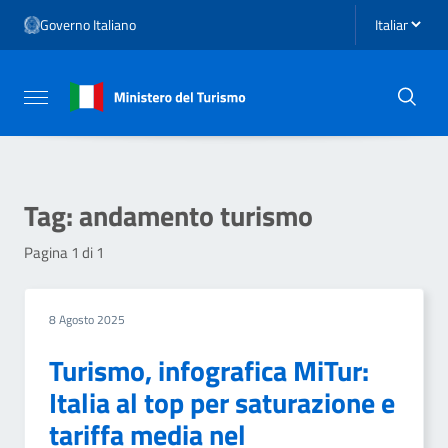
Vai ai contenuti
Seleziona li
Governo Italiano
Vai al menu di navigazione
Vai al footer
Attiva / disattiva la navigazione
Tag:
andamento turismo
Pagina 1 di 1
8 Agosto 2025
Turismo, infografica MiTur:
Italia al top per saturazione e
tariffa media nel