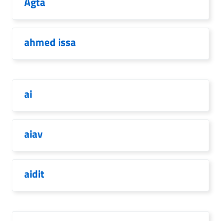
Agta
ahmed issa
ai
aiav
aidit