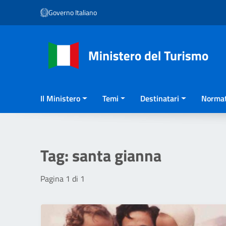
Vai ai contenuti
Governo Italiano
Vai al menu di navigazione
Vai al footer
Il Ministero
Temi
Destinatari
Normat
Tag:
santa gianna
Pagina 1 di 1