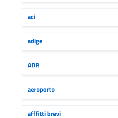
aci
adige
ADR
aeroporto
afffitti brevi