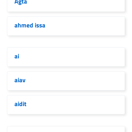
Agta
ahmed issa
ai
aiav
aidit