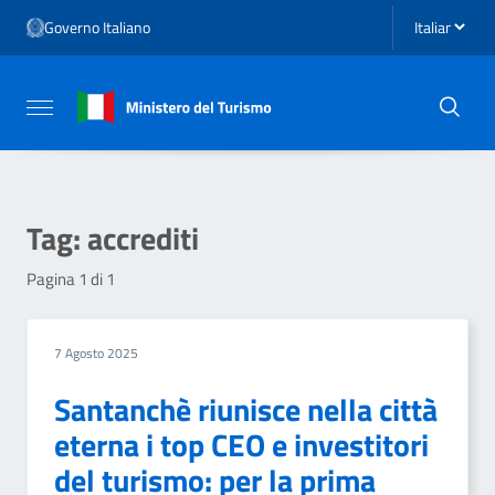
Vai ai contenuti
Seleziona li
Governo Italiano
Vai al menu di navigazione
Vai al footer
Attiva / disattiva la navigazione
Tag:
accrediti
Pagina 1 di 1
7 Agosto 2025
Santanchè riunisce nella città
eterna i top CEO e investitori
del turismo: per la prima