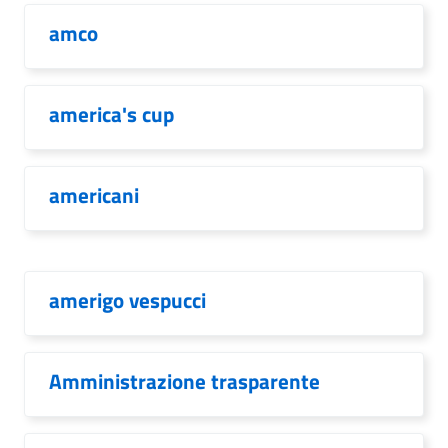
amco
america's cup
americani
amerigo vespucci
Amministrazione trasparente