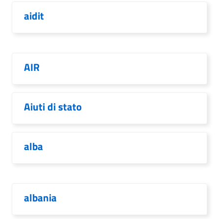
aidit
AIR
Aiuti di stato
alba
albania