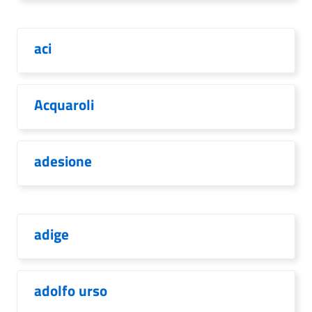
aci
Acquaroli
adesione
adige
adolfo urso