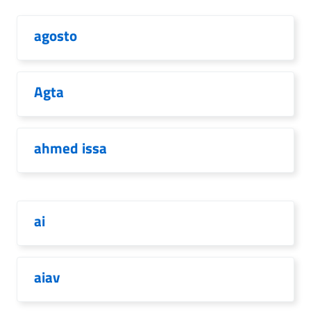
agosto
Agta
ahmed issa
ai
aiav