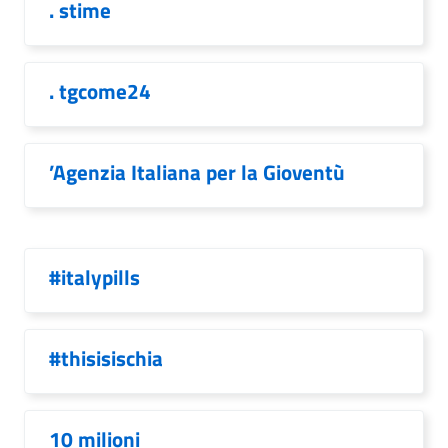
. stime
. tgcome24
’Agenzia Italiana per la Gioventù
#italypills
#thisisischia
10 milioni