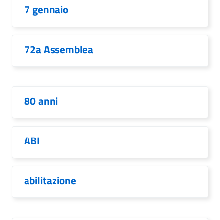
7 gennaio
72a Assemblea
80 anni
ABI
abilitazione