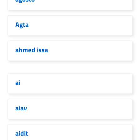
Agta
ahmed issa
ai
aiav
aidit