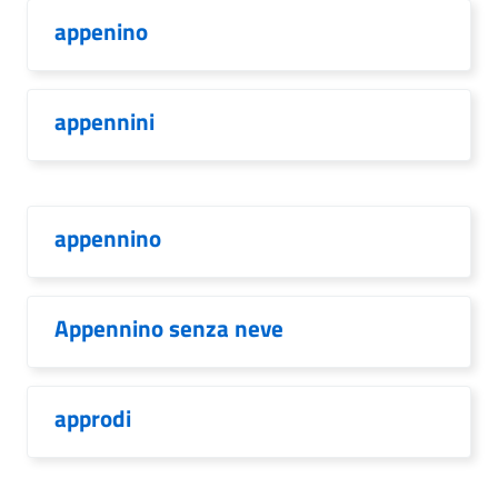
appenino
appennini
appennino
Appennino senza neve
approdi