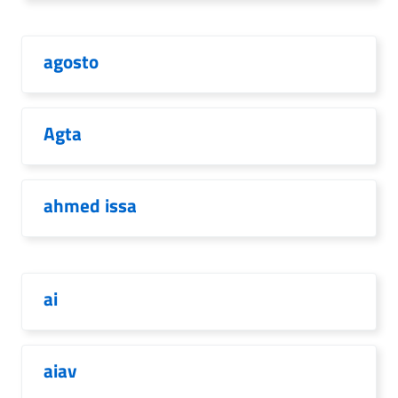
agosto
Agta
ahmed issa
ai
aiav