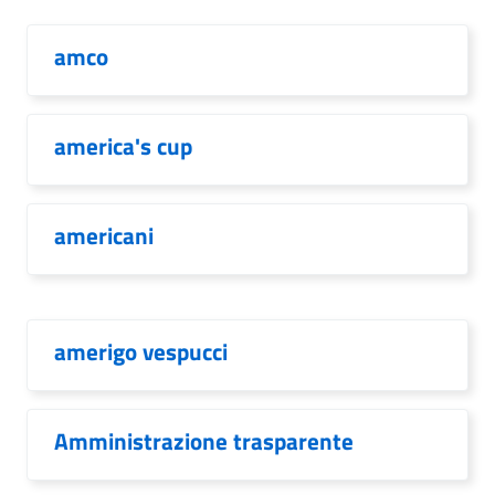
amco
america's cup
americani
amerigo vespucci
Amministrazione trasparente