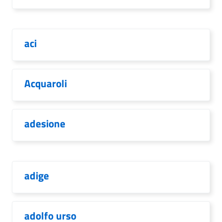
aci
Acquaroli
adesione
adige
adolfo urso