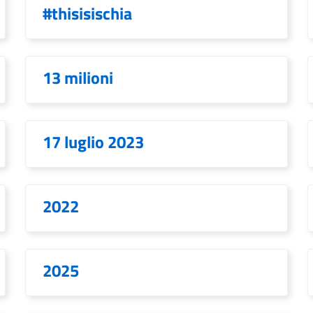
#thisisischia
13 milioni
17 luglio 2023
2022
2025