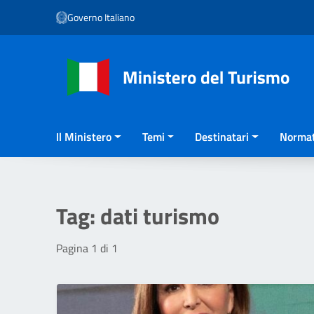
Vai ai contenuti
Governo Italiano
Vai al menu di navigazione
Vai al footer
Il Ministero
Temi
Destinatari
Normat
Tag:
dati turismo
Pagina 1 di 1