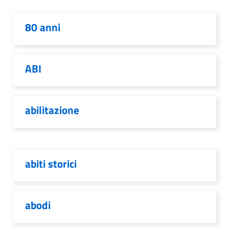
80 anni
ABI
abilitazione
abiti storici
abodi