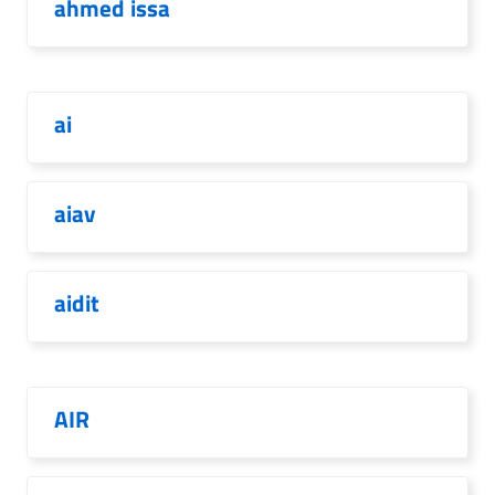
ahmed issa
ai
aiav
aidit
AIR