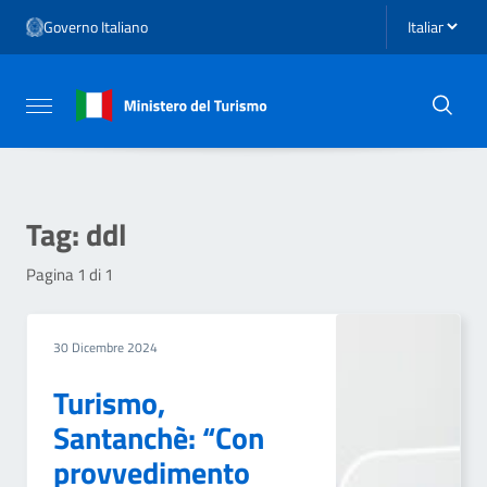
Vai ai contenuti
Seleziona li
Governo Italiano
Vai al menu di navigazione
Vai al footer
Attiva / disattiva la navigazione
Tag:
ddl
Pagina 1 di 1
30 Dicembre 2024
Turismo,
Santanchè: “Con
provvedimento