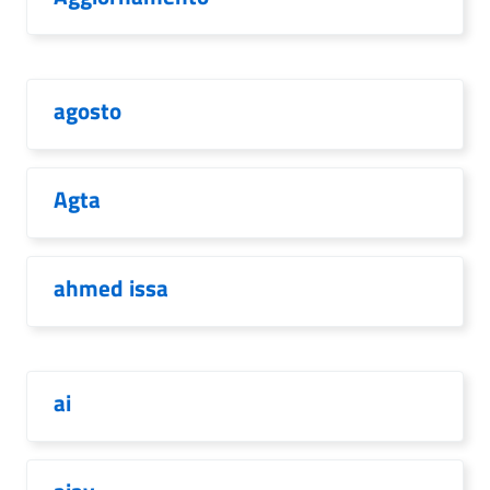
agosto
Agta
ahmed issa
ai