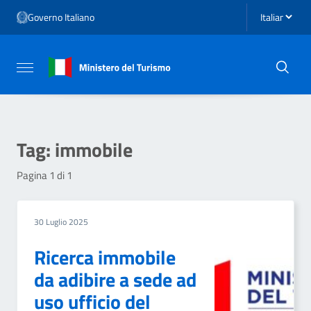
Vai ai contenuti
Seleziona li
Governo Italiano
Vai al menu di navigazione
Vai al footer
Attiva / disattiva la navigazione
Tag:
immobile
Pagina 1 di 1
30 Luglio 2025
Ricerca immobile
da adibire a sede ad
uso ufficio del