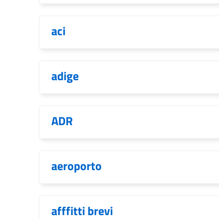
aci
adige
ADR
aeroporto
afffitti brevi