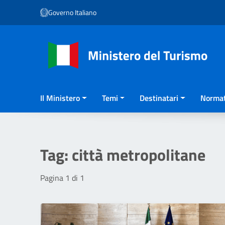
Vai ai contenuti
Governo Italiano
Vai al menu di navigazione
Vai al footer
Il Ministero
Temi
Destinatari
Normat
Tag:
città metropolitane
Pagina 1 di 1