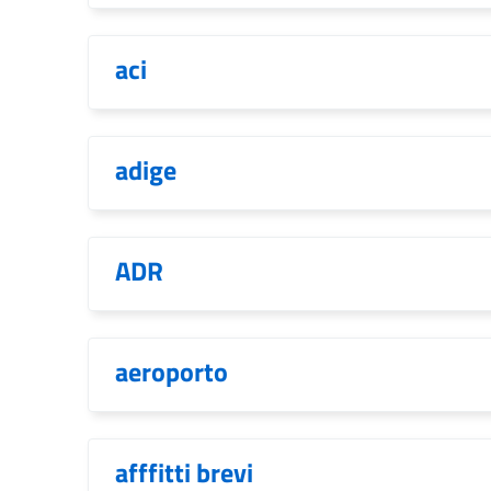
aci
adige
ADR
aeroporto
afffitti brevi