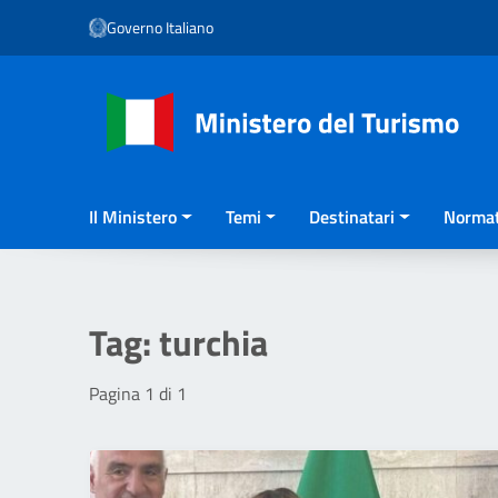
Vai ai contenuti
Governo Italiano
Vai al menu di navigazione
Vai al footer
Il Ministero
Temi
Destinatari
Normat
Tag:
turchia
Pagina 1 di 1