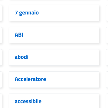
7 gennaio
ABI
abodi
Acceleratore
accessibile