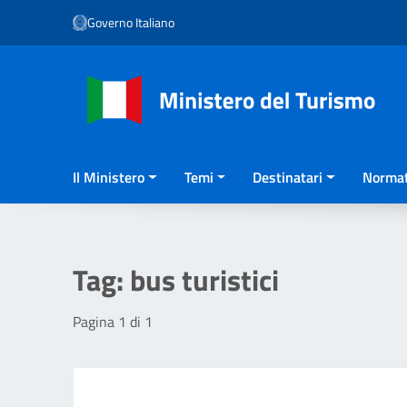
Vai ai contenuti
Governo Italiano
Vai al menu di navigazione
Vai al footer
Il Ministero
Temi
Destinatari
Normat
Tag:
bus turistici
Pagina 1 di 1