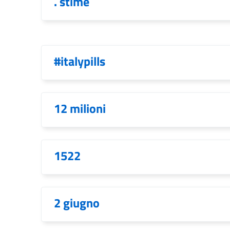
. stime
#italypills
12 milioni
1522
2 giugno