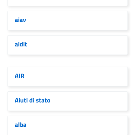
aiav
aidit
AIR
Aiuti di stato
alba