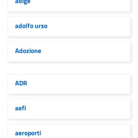
adige
adolfo urso
Adozione
ADR
aefi
aeroporti