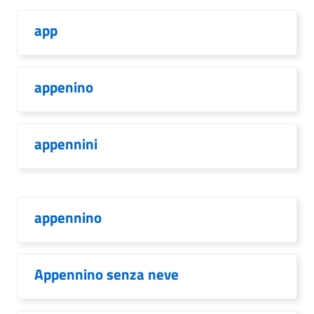
app
appenino
appennini
appennino
Appennino senza neve