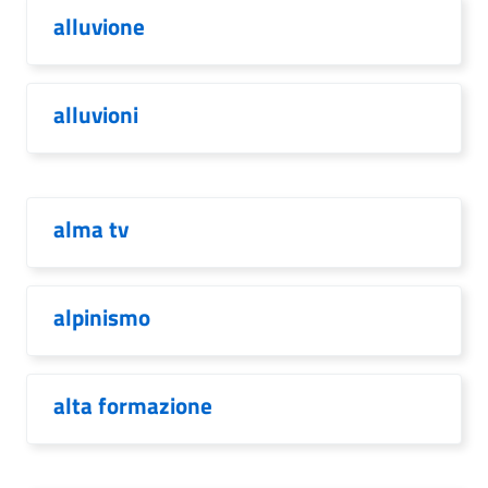
alluvione
alluvioni
alma tv
alpinismo
alta formazione