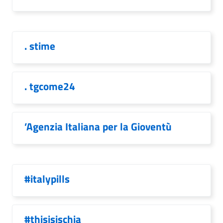
. stime
. tgcome24
’Agenzia Italiana per la Gioventù
#italypills
#thisisischia