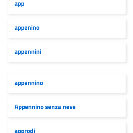
app
appenino
appennini
appennino
Appennino senza neve
approdi