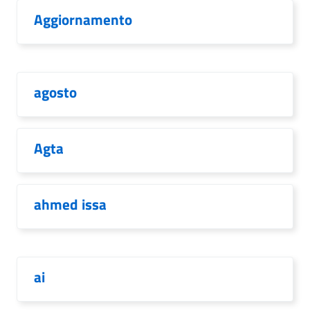
Aggiornamento
agosto
Agta
ahmed issa
ai