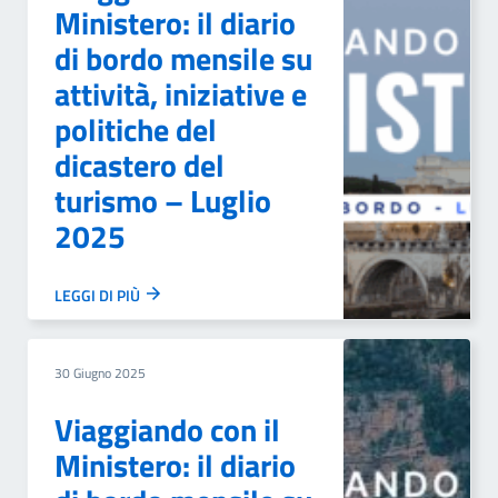
Ministero: il diario
di bordo mensile su
attività, iniziative e
politiche del
dicastero del
turismo – Luglio
2025
LEGGI DI PIÙ
30 Giugno 2025
Viaggiando con il
Ministero: il diario