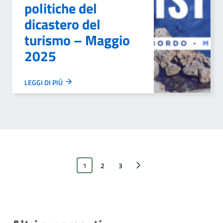
politiche del
dicastero del
turismo – Maggio
2025
LEGGI DI PIÙ
1
2
Pagina successiva
3