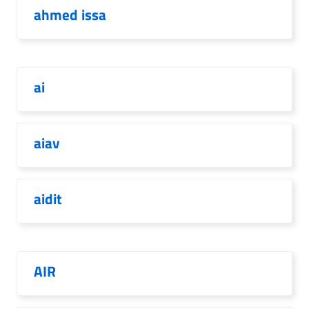
ahmed issa
ai
aiav
aidit
AIR