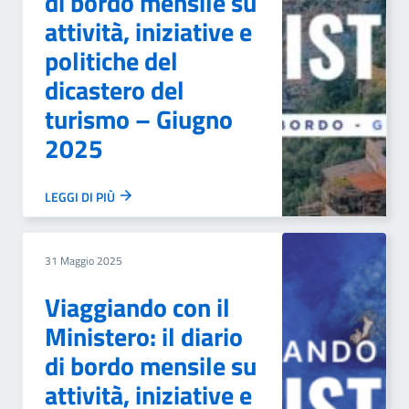
di bordo mensile su
attività, iniziative e
politiche del
dicastero del
turismo – Giugno
2025
LEGGI DI PIÙ
31 Maggio 2025
Viaggiando con il
Ministero: il diario
di bordo mensile su
attività, iniziative e