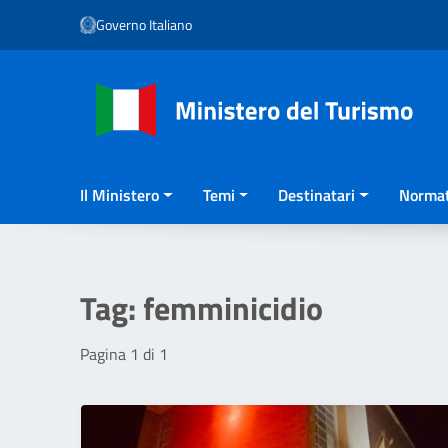
Vai ai contenuti
Governo Italiano
Vai al menu di navigazione
Vai al footer
Il Ministero
Temi
Destinatari
Normat
Tag:
femminicidio
Pagina 1 di 1