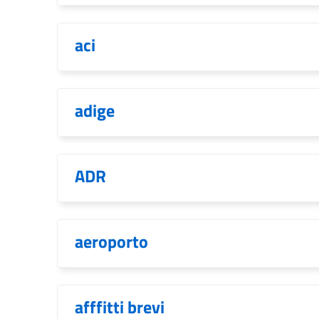
aci
adige
ADR
aeroporto
afffitti brevi