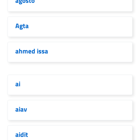
agosto
Agta
ahmed issa
ai
aiav
aidit