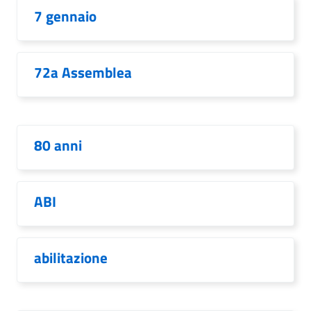
7 gennaio
72a Assemblea
80 anni
ABI
abilitazione