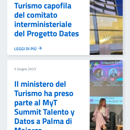
Turismo capofila
del comitato
interministeriale
del Progetto Dates
LEGGI DI PIÙ
5 Giugno 2023
Il ministero del
Turismo ha preso
parte al MyT
Summit Talento y
Datos a Palma di