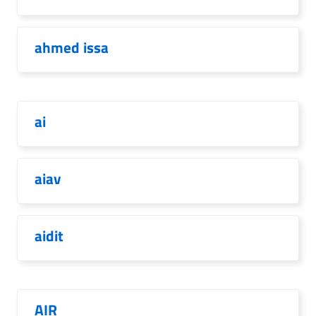
ahmed issa
ai
aiav
aidit
AIR