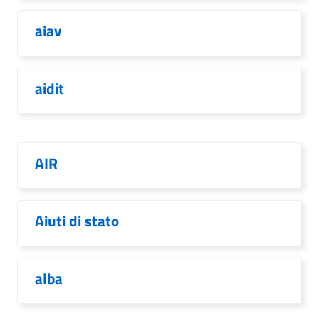
aiav
aidit
AIR
Aiuti di stato
alba