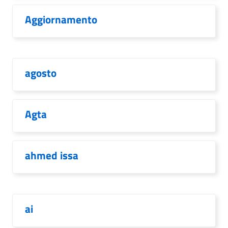
Aggiornamento
agosto
Agta
ahmed issa
ai