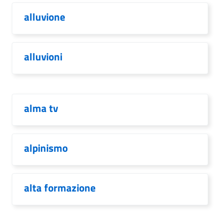
alluvione
alluvioni
alma tv
alpinismo
alta formazione