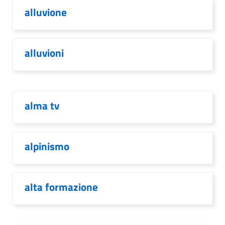
alluvione
alluvioni
alma tv
alpinismo
alta formazione