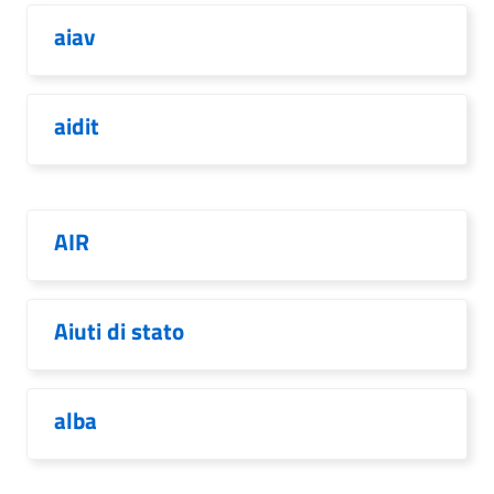
aiav
aidit
AIR
Aiuti di stato
alba