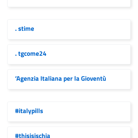
. stime
. tgcome24
’Agenzia Italiana per la Gioventù
#italypills
#thisisischia