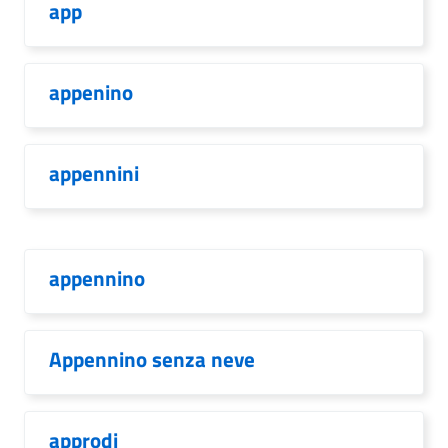
app
appenino
appennini
appennino
Appennino senza neve
approdi