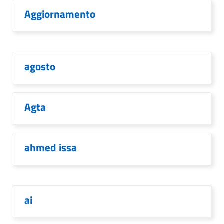
Aggiornamento
agosto
Agta
ahmed issa
ai