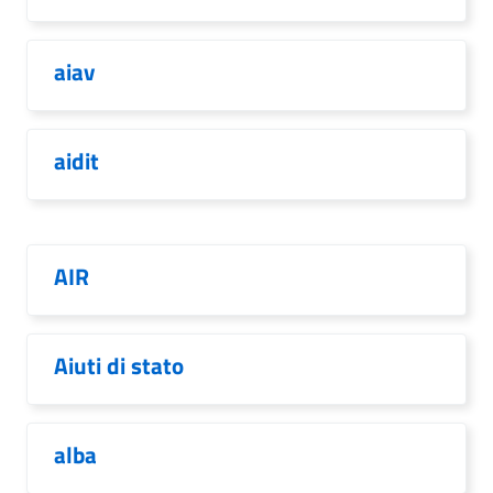
aiav
aidit
AIR
Aiuti di stato
alba