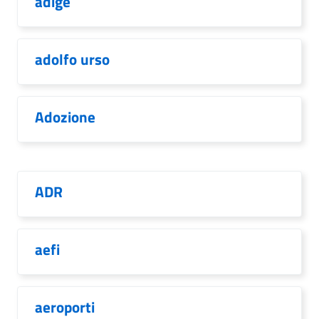
adige
adolfo urso
Adozione
ADR
aefi
aeroporti