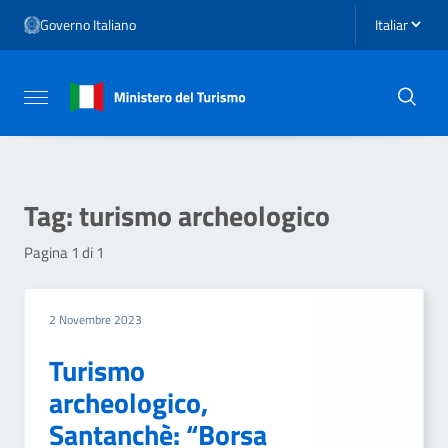
Vai ai contenuti
Seleziona li
Governo Italiano
Vai al menu di navigazione
Vai al footer
Attiva / disattiva la navigazione
Tag:
turismo archeologico
Pagina 1 di 1
2 Novembre 2023
Turismo
archeologico,
Santanchè: “Borsa