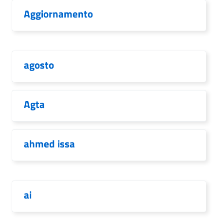
Aggiornamento
agosto
Agta
ahmed issa
ai