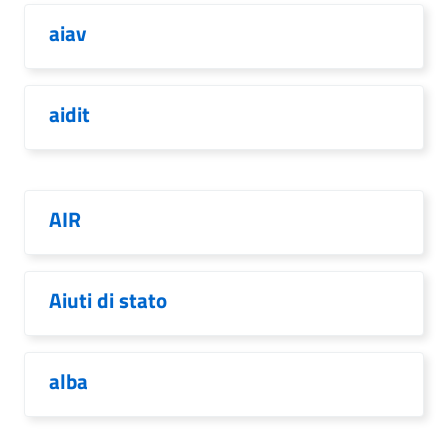
aiav
aidit
AIR
Aiuti di stato
alba