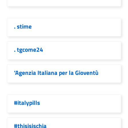
. stime
. tgcome24
’Agenzia Italiana per la Gioventù
#italypills
#thisisischia