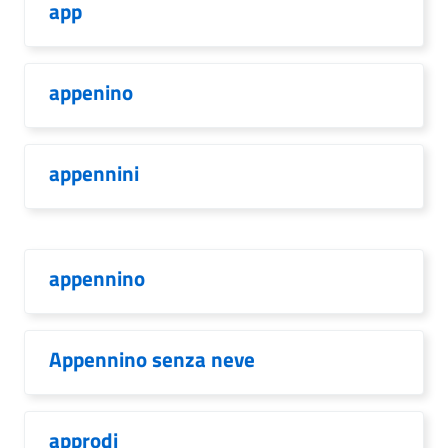
app
appenino
appennini
appennino
Appennino senza neve
approdi