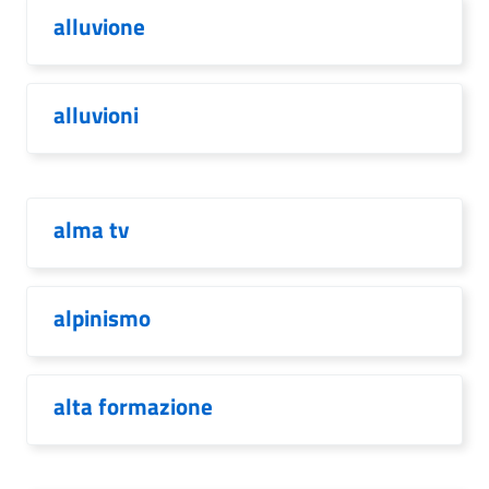
alluvione
alluvioni
alma tv
alpinismo
alta formazione