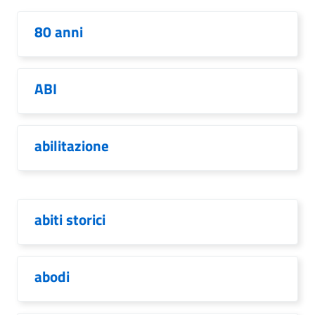
80 anni
ABI
abilitazione
abiti storici
abodi