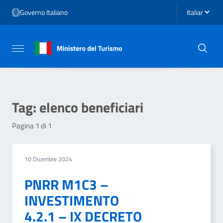
Vai ai contenuti
Seleziona li
Governo Italiano
Vai al menu di navigazione
Vai al footer
Attiva / disattiva la navigazione
Tag:
elenco beneficiari
Pagina 1 di 1
10 Dicembre 2024
PNRR M1C3 –
INVESTIMENTO
4.2.1 – IX DECRETO