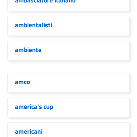
ambasciatore italiano
ambientalisti
ambiente
amco
america's cup
americani