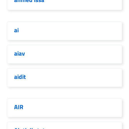
ai
aiav
aidit
AIR