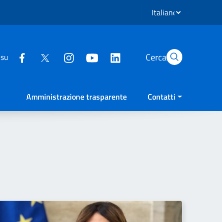
Seleziona lingua
Cerca
 su
Amministrazione trasparente
Contatti