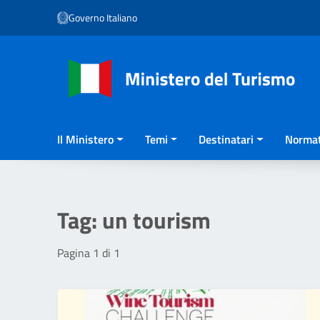
Vai ai contenuti
Governo Italiano
Vai al menu di navigazione
Vai al footer
Il Ministero
Temi
Destinatari
Normat
Tag:
un tourism
Pagina 1 di 1