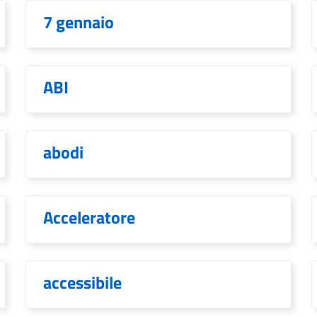
7 gennaio
ABI
abodi
Acceleratore
accessibile