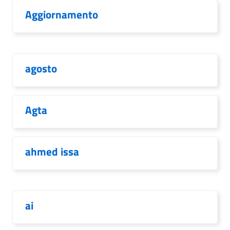
Aggiornamento
agosto
Agta
ahmed issa
ai