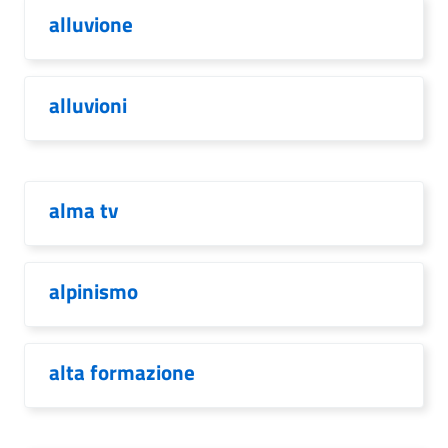
alluvione
alluvioni
alma tv
alpinismo
alta formazione