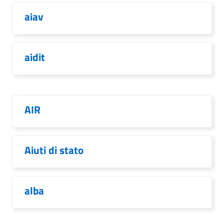
aiav
aidit
AIR
Aiuti di stato
alba