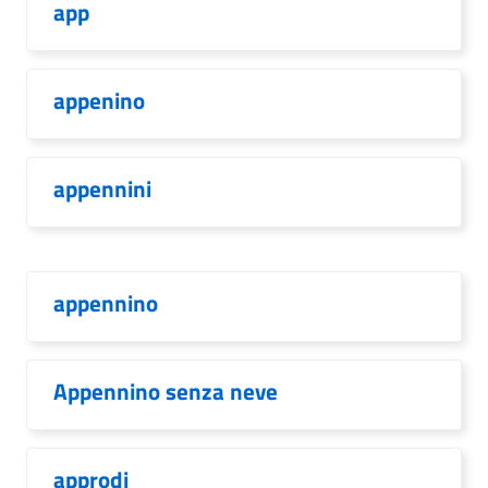
app
appenino
appennini
appennino
Appennino senza neve
approdi