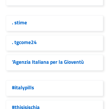
. stime
. tgcome24
’Agenzia Italiana per la Gioventù
#italypills
#thisisischia