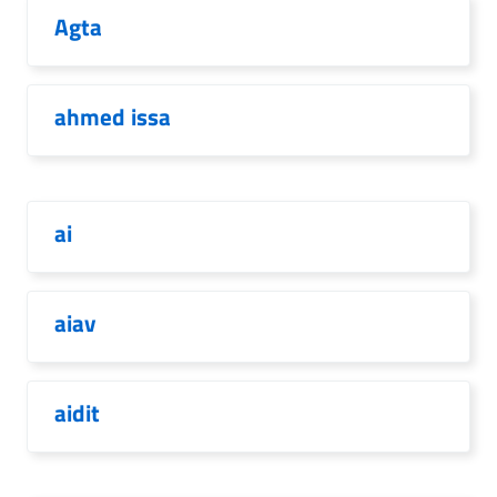
Agta
ahmed issa
ai
aiav
aidit