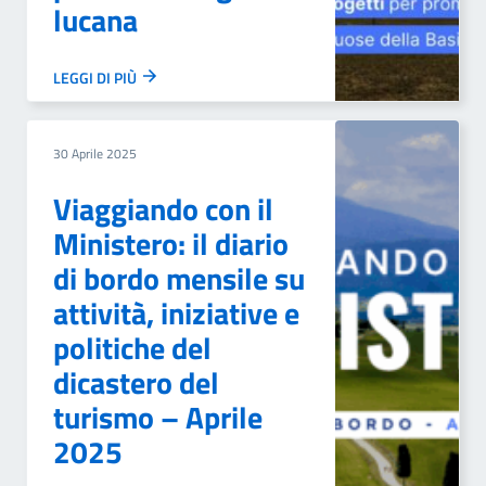
lucana
LEGGI DI PIÙ
30 Aprile 2025
Viaggiando con il
Ministero: il diario
di bordo mensile su
attività, iniziative e
politiche del
dicastero del
turismo – Aprile
2025