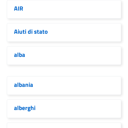
AIR
Aiuti di stato
alba
albania
alberghi