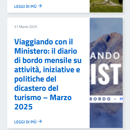
LEGGI DI PIÙ
31 Marzo 2025
Viaggiando con il
Ministero: il diario
di bordo mensile su
attività, iniziative e
politiche del
dicastero del
turismo – Marzo
2025
LEGGI DI PIÙ