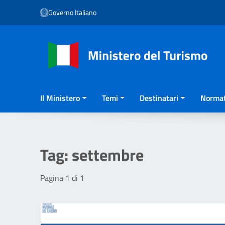
Vai ai contenuti
Governo Italiano
Vai al menu di navigazione
Vai al footer
Il Ministero
Temi
Destinatari
Normat
Tag:
settembre
Pagina 1 di 1