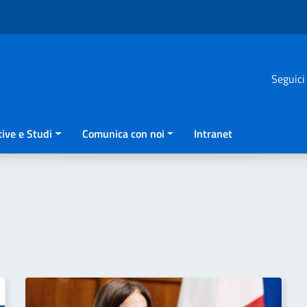
Seguici
ive e Studi
Comunica con noi
Intranet