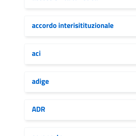
accordo interisitituzionale
aci
adige
ADR