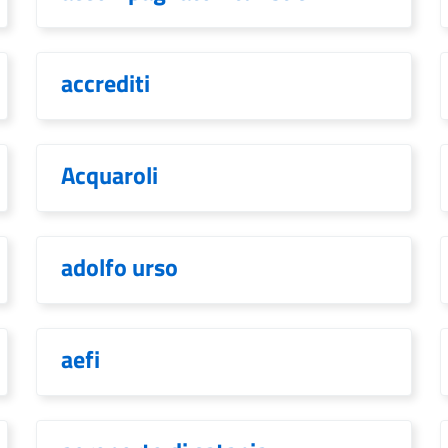
accrediti
Acquaroli
adolfo urso
aefi