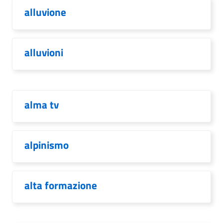
alluvione
alluvioni
alma tv
alpinismo
alta formazione