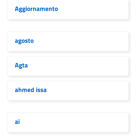
Aggiornamento
agosto
Agta
ahmed issa
ai