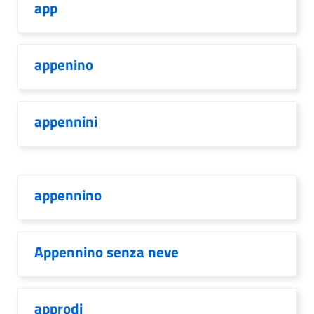
app
appenino
appennini
appennino
Appennino senza neve
approdi