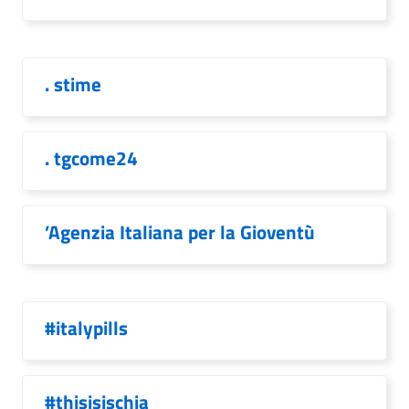
. stime
. tgcome24
’Agenzia Italiana per la Gioventù
#italypills
#thisisischia