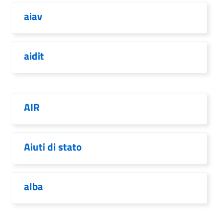
aiav
aidit
AIR
Aiuti di stato
alba