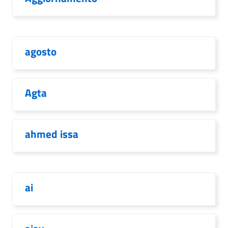
agosto
Agta
ahmed issa
ai