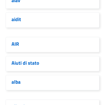
aiav
aidit
AIR
Aiuti di stato
alba