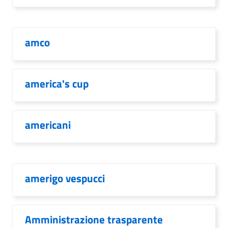
amco
america's cup
americani
amerigo vespucci
Amministrazione trasparente