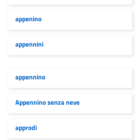
appenino
appennini
appennino
Appennino senza neve
approdi