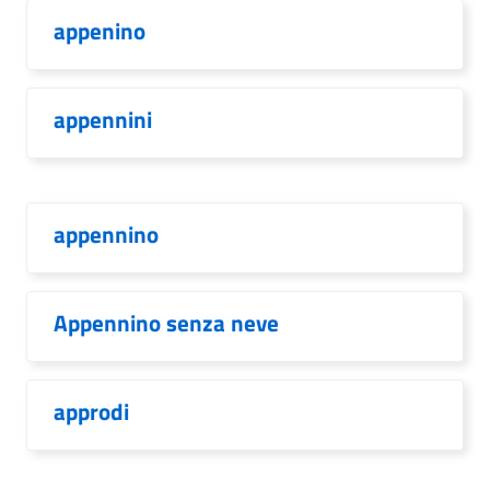
appenino
appennini
appennino
Appennino senza neve
approdi