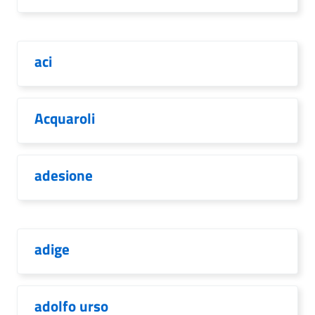
aci
Acquaroli
adesione
adige
adolfo urso