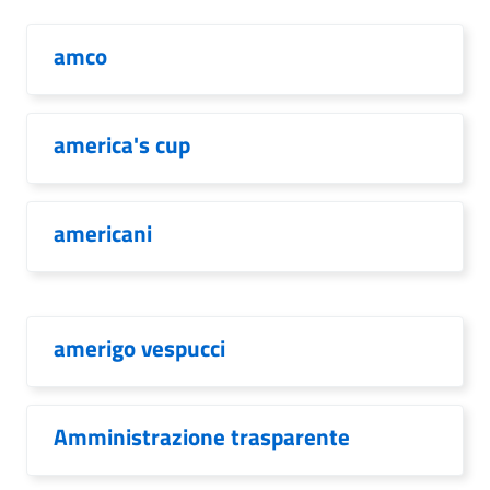
amco
america's cup
americani
amerigo vespucci
Amministrazione trasparente