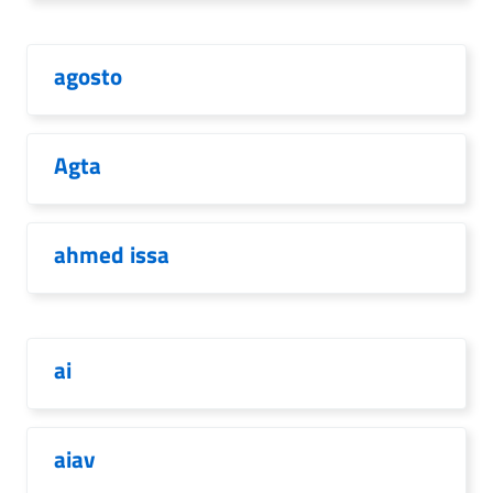
agosto
Agta
ahmed issa
ai
aiav