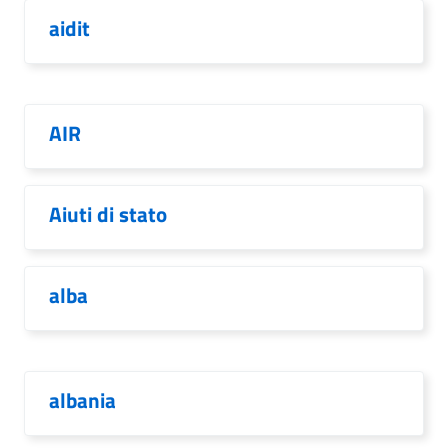
aidit
AIR
Aiuti di stato
alba
albania