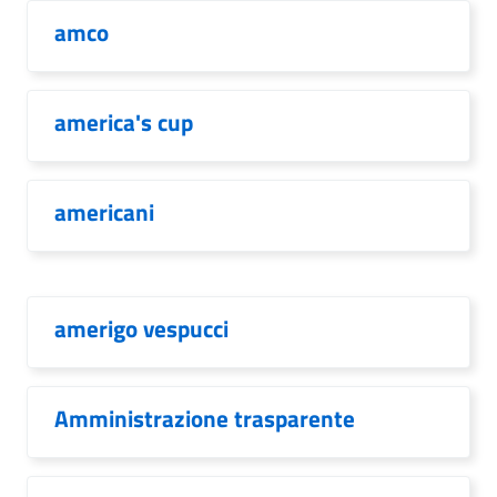
amco
america's cup
americani
amerigo vespucci
Amministrazione trasparente