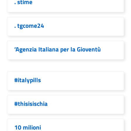
. stime
. tgcome24
’Agenzia Italiana per la Gioventù
#italypills
#thisisischia
10 milioni