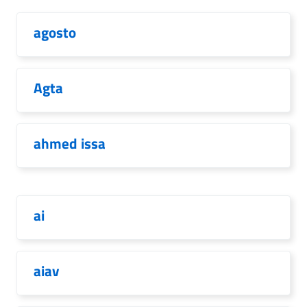
agosto
Agta
ahmed issa
ai
aiav