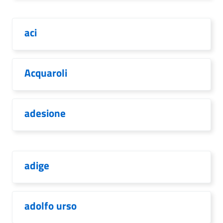
aci
Acquaroli
adesione
adige
adolfo urso