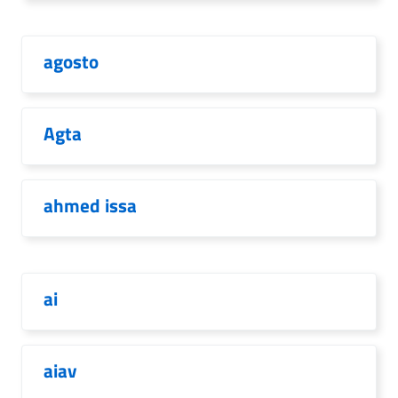
agosto
Agta
ahmed issa
ai
aiav