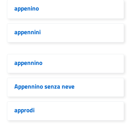
appenino
appennini
appennino
Appennino senza neve
approdi