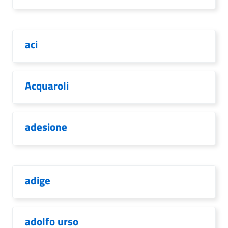
aci
Acquaroli
adesione
adige
adolfo urso