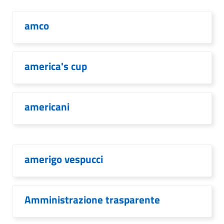
amco
america's cup
americani
amerigo vespucci
Amministrazione trasparente