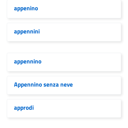
appenino
appennini
appennino
Appennino senza neve
approdi