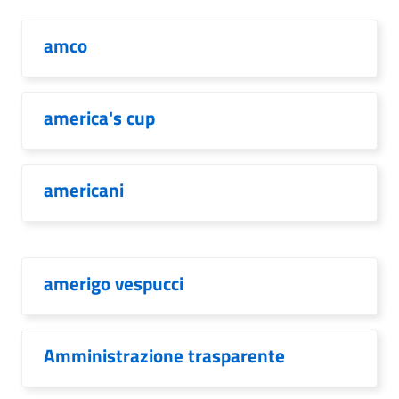
amco
america's cup
americani
amerigo vespucci
Amministrazione trasparente