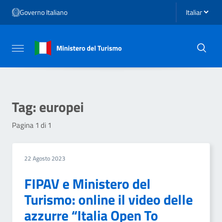
Vai ai contenuti
Seleziona li
Governo Italiano
Vai al menu di navigazione
Vai al footer
Attiva / disattiva la navigazione
Tag:
europei
Pagina 1 di 1
22 Agosto 2023
FIPAV e Ministero del
Turismo: online il video delle
azzurre “Italia Open To