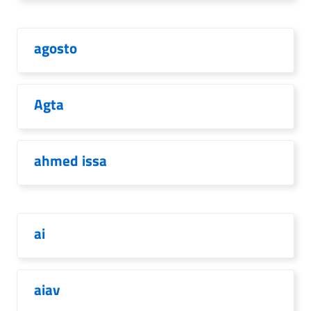
agosto
Agta
ahmed issa
ai
aiav