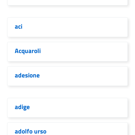
aci
Acquaroli
adesione
adige
adolfo urso