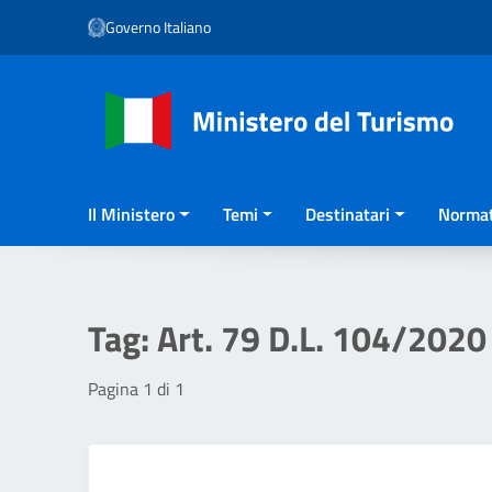
Vai ai contenuti
Governo Italiano
Vai al menu di navigazione
Vai al footer
Il Ministero
Temi
Destinatari
Normat
Tag:
Art. 79 D.L. 104/2020
Pagina 1 di 1