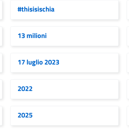
#thisisischia
13 milioni
17 luglio 2023
2022
2025